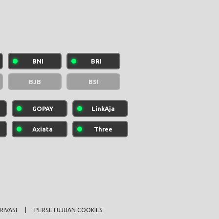
BNI
BRI
BJB
BSI
GOPAY
LinkAja
Axiata
Three