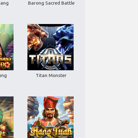
hang
Barong Sacred Battle
ung
Titan Monster