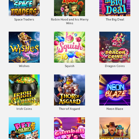
Wishes
Squish
Dragon Coins
Irish Coins
Thor of Asgard
Neon Blaze
Pets Pay Day
Gumball7s
Deadly Outlaw