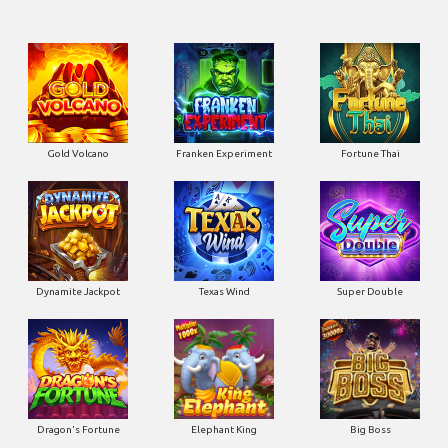
Gold Volcano
Franken Experiment
Fortune Thai
Dynamite Jackpot
Texas Wind
Super Double
Dragon's Fortune
Elephant King
Big Boss
Gong Xi Fa Cai
Maneki Neko
Christmas Carnivals