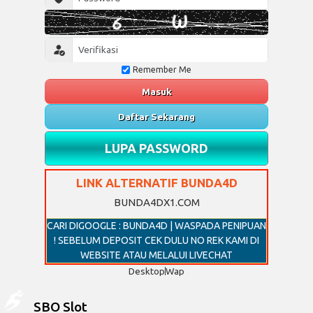
Masuk
Daftar Sekarang
LUPA PASSWORD
LINK ALTERNATIF BUNDA4D
BUNDA4DX1.COM
CARI DIGOOGLE : BUNDA4D | WASPADA PENIPUAN
! SEBELUM DEPOSIT CEK DULU NO REK KAMI DI
WEBSITE ATAU MELALUI LIVECHAT
Desktop
Wap
SBO Slot