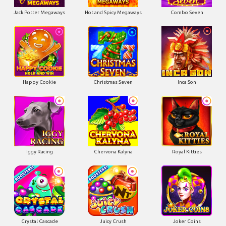
Happy Cookie
Christmas Seven
Inca Son
Iggy Racing
Chervona Kalyna
Royal Kitties
Crystal Cascade
Juicy Crush
Joker Coins