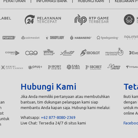
PERATURAN
|
INFORMASI BANK
|
HUBUNGI KAMI
|
KEBIJAKAN P
 Fish: Net of
Reel Nightmare
Blue Wizard:
Fortune
Collect & L
Hubungi Kami
Tet
Jika Anda memiliki pertanyaan atau membutuhkan
Ikuti ka
kan
bantuan, tim dukungan pelanggan kami siap
dengan b
n
membantu Anda kapan saja. Hubungi kami melalui:
untuk m
a Fire Blaze:
Oink Oink Oink:
Lil Demon: D
ot
online A
ucky Bass
Pharaohs
Heat
Whatsapp:
+62 877-8080-2369
 untuk
Live Chat: Tersedia 24/7 di situs kami
Facebo
n