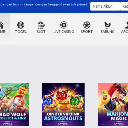
ari ini sampai dengan tanggal 6 akan ada pemeliharaan sistem ( Maintance ) untuk
ME
TOGEL
SLOT
LIVE CASINO
SPORT
SABUNG
ARC