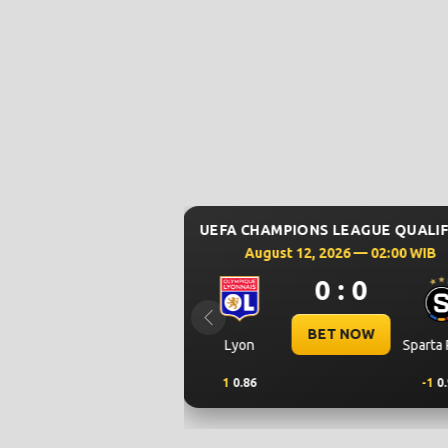
Book of Duat
Brawl
E-FOOTBALL F24 ELITE CLUB FRI
August 7, 2026 — 06:45 WIB
0 : 0
Diamond Rise
Fire
Previous
BET NOW
e-
e
Manchester
Manch
City
Uni
0.5
0.65
-0.5
-