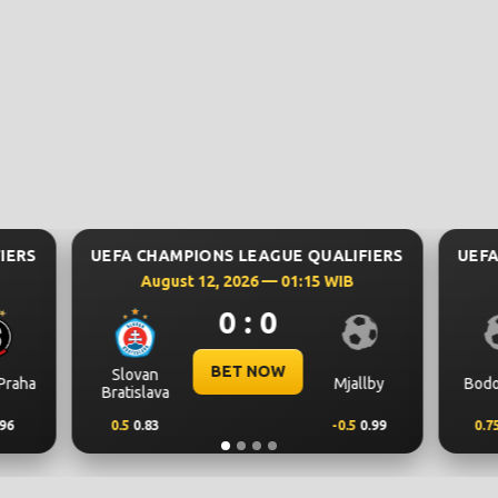
er's Bar Cash
Brooklyn Bootleggers
Eastern Eme
Collect
Megaway
ENDLY
E-FOOTBALL F24 INTERNATIONAL
E-FO
FRIENDLY
August 7, 2026 — 07:00 WIB
0 : 0
 Blaze: Golden
Fire Blaze: Green
Fire Blaze:
Macaque
Wizard
Wizard
-
e-Ba
ester
BET NOW
e-Italy
e-Portugal
ted
0.
0.89
-0.5
-0.94
0.5
0.70