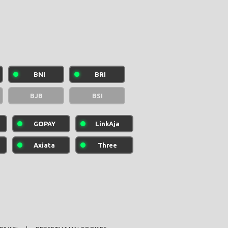
Heist
Goood Heavens
BNI
BRI
BJB
BSI
GOPAY
LinkAja
Axiata
Three
ambda
Temple of Paw