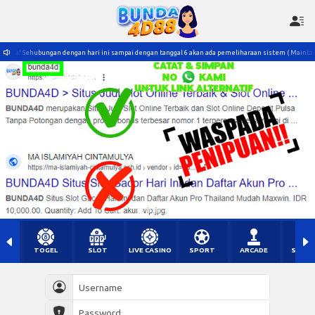
! Sehubungan dengan hari ini sampai dengan tanggal 6 akan ada pemeliharaan sistem ( Maintance )
TOGEL
SLOT
LIVE CASINO
SPORT
ARCADE
SABU