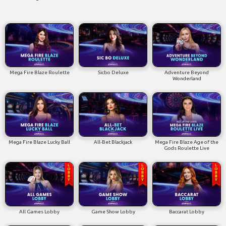
Mega Fire Blaze Roulette
Sicbo Deluxe
Adventure Beyond
Wonderland
Mega Fire Blaze Lucky Ball
All-Bet Blackjack
Mega Fire Blaze Age of the
Gods Roulette Live
All Games Lobby
Game Show Lobby
Baccarat Lobby