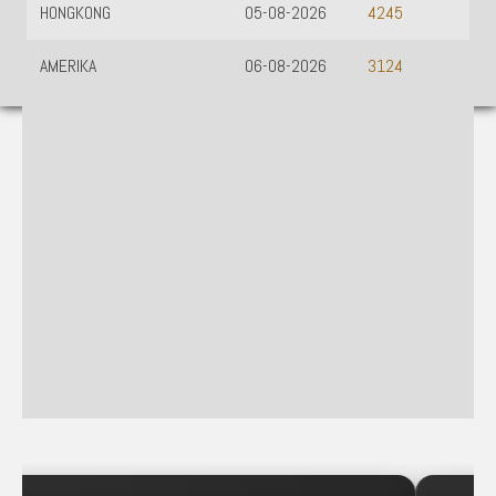
HONGKONG
05-08-2026
4245
AMERIKA
06-08-2026
3124