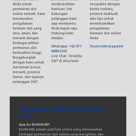
Anda untuk
membutuhkan
terupdate dengan
permainan slot
bantuan, tim
berita terbaru,
online terbaik. Kami
dukungan
promosi eksklusif,
menawarkan
pelanggan kami
dan tips untuk
pengalaman
siap membantu
memaksimalkan
bermain slot yang
Anda kapan saja.
pengalaman
seru, aman, dan
Hubungi kami
bermain slot online
menarik dengan
melalui:
Anda:
berbagai pilihan
Whatsapp:
+62 877-
Facebook
Instagram
X
permainan slot
8080-2369
berkualitas tinggi.
Live Chat: Tersedia
Bergabunglah
24/7 di situs kami
dengan kami untuk
menikmati bonus
menarik, promosi
harian, dan layanan
pelanggan 24/7.
Pertanyaan yang Sering Diajukan
(FAQ)
Apa itu BUNDA4D?
BUNDA4D adalah platform online yang menawarkan
berbagai permainan slot online yang menghibur dan