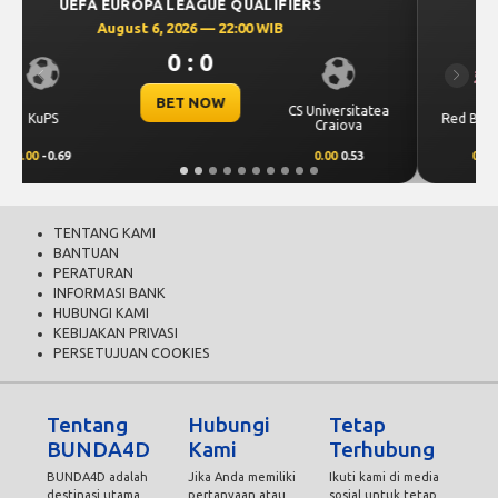
UEFA EUROPA LEAGUE QUALIFIERS
August 7, 2026 — 00:00 WIB
0 : 0
Previous
Next
BET NOW
iversitatea
Red Bull Salzburg
Pafos FC
raiova
.00
0.53
0.75
0.66
-0.75
-0.8
TENTANG KAMI
BANTUAN
PERATURAN
INFORMASI BANK
HUBUNGI KAMI
KEBIJAKAN PRIVASI
PERSETUJUAN COOKIES
Tentang
Hubungi
Tetap
BUNDA4D
Kami
Terhubung
BUNDA4D adalah
Jika Anda memiliki
Ikuti kami di media
destinasi utama
pertanyaan atau
sosial untuk tetap