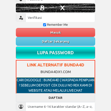
Remember Me
Masuk
Daftar Sekarang
LUPA PASSWORD
LINK ALTERNATIF BUNDA4D
BUNDA4DX1.COM
CARI DIGOOGLE : BUNDA4D | WASPADA PENIPUAN
! SEBELUM DEPOSIT CEK DULU NO REK KAMI DI
WEBSITE ATAU MELALUI LIVECHAT
DAFTAR